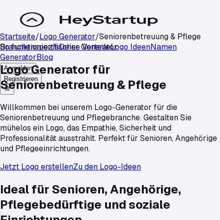
Startseite
/
Logo Generator
/
Seniorenbetreuung & Pflege
So funktioniert's
Branchenspezifischer Generator
Deine Vorteile
Logo Ideen
Namen
Generator
Blog
Logo Generator für
Anmelden
Registrieren
Seniorenbetreuung & Pflege
Willkommen bei unserem Logo-Generator für die
Seniorenbetreuung und Pflegebranche. Gestalten Sie
mühelos ein Logo, das Empathie, Sicherheit und
Professionalität ausstrahlt. Perfekt für Senioren, Angehörige
und Pflegeeinrichtungen.
Jetzt Logo erstellen
Zu den Logo-Ideen
Ideal für Senioren, Angehörige,
Pflegebedürftige und soziale
Einrichtungen