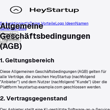
So funktioniert's
Deine Vorteile
Logo Ideen
Namen
Allgemeine
Generator
Blog
Geschäftsbedingungen
Anmelden
Registrieren
(AGB)
1. Geltungsbereich
Diese Allgemeinen Geschäftsbedingungen (AGB) gelten für
alle Verträge, die zwischen HeyStartup (nachfolgend
"Anbieter") und dem Nutzer (nachfolgend "Kunde") über die
Plattform heystartup.example.com geschlossen werden.
2. Vertragsgegenstand
Der Anbieter stellt eine KI-gestützte Software-as-a-Service