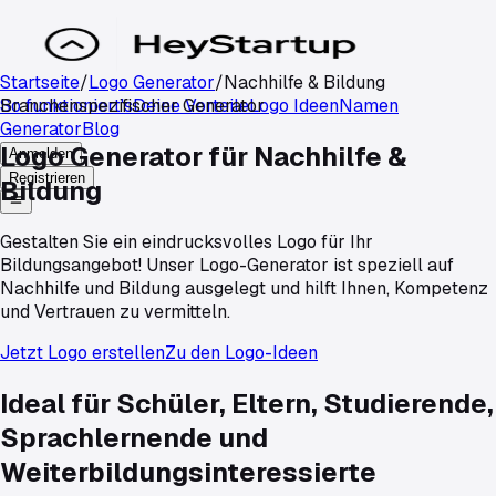
Startseite
/
Logo Generator
/
Nachhilfe & Bildung
So funktioniert's
Branchenspezifischer Generator
Deine Vorteile
Logo Ideen
Namen
Generator
Blog
Logo Generator für
Nachhilfe &
Anmelden
Registrieren
Bildung
Gestalten Sie ein eindrucksvolles Logo für Ihr
Bildungsangebot! Unser Logo-Generator ist speziell auf
Nachhilfe und Bildung ausgelegt und hilft Ihnen, Kompetenz
und Vertrauen zu vermitteln.
Jetzt Logo erstellen
Zu den Logo-Ideen
Ideal für Schüler, Eltern, Studierende,
Sprachlernende und
Weiterbildungsinteressierte