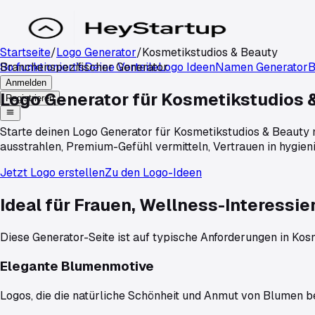
Startseite
/
Logo Generator
/
Kosmetikstudios & Beauty
So funktioniert's
Branchenspezifischer Generator
Deine Vorteile
Logo Ideen
Namen Generator
B
Anmelden
Logo Generator für
Kosmetikstudios 
Registrieren
Starte deinen Logo Generator für Kosmetikstudios & Beauty m
ausstrahlen, Premium-Gefühl vermitteln, Vertrauen in hygien
Jetzt Logo erstellen
Zu den Logo-Ideen
Ideal für Frauen, Wellness-Interessie
Diese Generator-Seite ist auf typische Anforderungen in
Kosm
Elegante Blumenmotive
Logos, die die natürliche Schönheit und Anmut von Blumen b