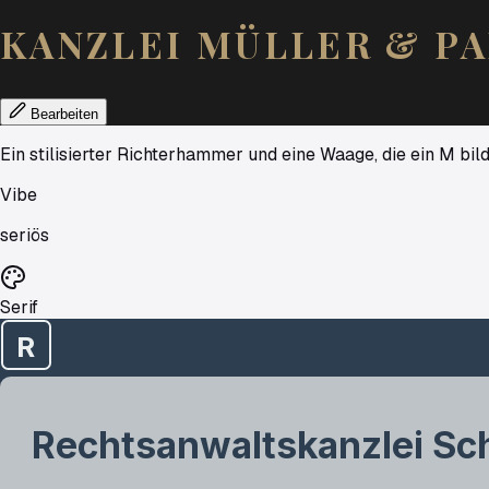
KANZLEI
MÜLLER
&
P
Bearbeiten
Ein stilisierter Richterhammer und eine Waage, die ein M bild
Vibe
seriös
Serif
R
Rechtsanwaltskanzlei
Sc