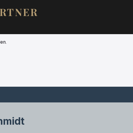
ARTNER
en.
hmidt