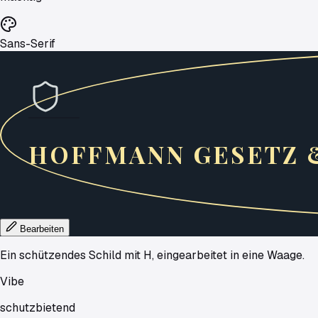
Sans-Serif
HOFFMANN
GESETZ
Bearbeiten
Ein schützendes Schild mit H, eingearbeitet in eine Waage.
Vibe
schutzbietend