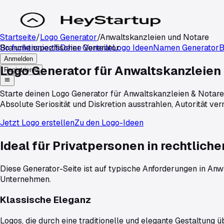
Startseite
/
Logo Generator
/
Anwaltskanzleien und Notare
So funktioniert's
Branchenspezifischer Generator
Deine Vorteile
Logo Ideen
Namen Generator
B
Anmelden
Logo Generator für
Anwaltskanzleien
Registrieren
Starte deinen Logo Generator für Anwaltskanzleien & Notare
Absolute Seriosität und Diskretion ausstrahlen, Autorität ver
Jetzt Logo erstellen
Zu den Logo-Ideen
Ideal für Privatpersonen in rechtlic
Diese Generator-Seite ist auf typische Anforderungen in
Anwa
Unternehmen
.
Klassische Eleganz
Logos, die durch eine traditionelle und elegante Gestaltung 