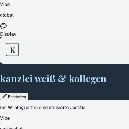
Vibe
global
Display
K
kanzlei
weiß
&
kollegen
Bearbeiten
Ein W integriert in eine stilisierte Justitia.
Vibe
verlässlich